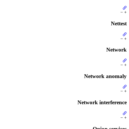
−
+
Nettest
−
+
Network
−
+
Network anomaly
−
+
Network interference
−
+
Onion services