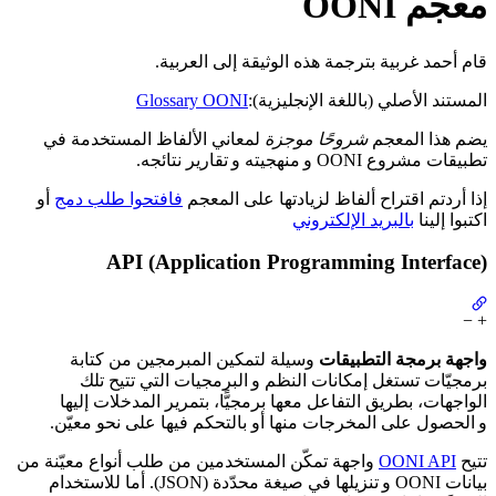
معجم OONI
قام أحمد غربية بترجمة هذه الوثيقة إلى العربية.
Glossary OONI
المستند الأصلي (باللغة الإنجليزية):
يضم هذا المعجم
شروحًا موجزة
لمعاني الألفاظ المستخدمة في
تطبيقات مشروع OONI و منهجيته و تقارير نتائجه.
إذا أردتم اقتراح ألفاظ لزيادتها على المعجم
فافتحوا طلب دمج
أو
اكتبوا إلينا
بالبريد الإلكتروني
API (Application Programming Interface)
−
+
واجهة برمجة التطبيقات
وسيلة لتمكين المبرمجين من كتابة
برمجيّات تستغل إمكانات النظم و البرمجيات التي تتيح تلك
الواجهات، بطريق التفاعل معها برمجيًّا، بتمرير المدخلات إليها
و الحصول على المخرجات منها أو بالتحكم فيها على نحو معيّن.
واجهة تمكّن المستخدمين من طلب أنواع معيّنة من
OONI API
تتيح
بيانات OONI و تنزيلها في صيغة محدّدة (JSON). أما للاستخدام