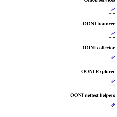
−
+
OONI bouncer
−
+
OONI collector
−
+
OONI Explorer
−
+
OONI nettest helpers
−
+