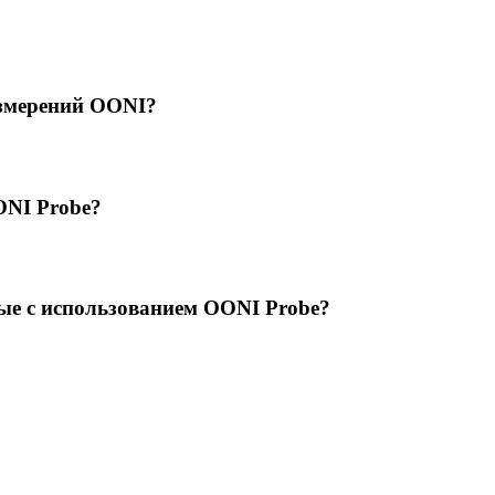
измерений OONI?
ONI Probe?
ые с использованием OONI Probe?