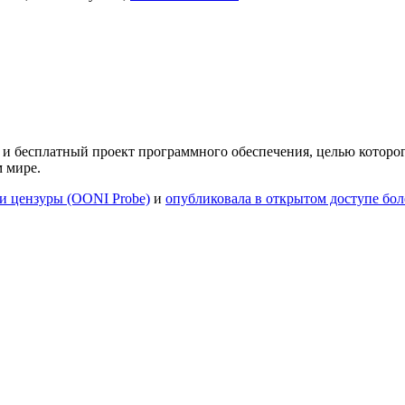
 и бесплатный проект программного обеспечения, целью которо
 мире.
и цензуры (OONI Probe)
и
опубликовала в открытом доступе бо