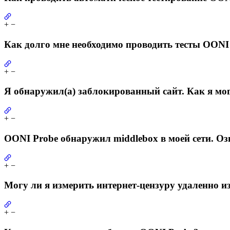
+
−
Как долго мне необходимо проводить тесты OONI
+
−
Я обнаружил(а) заблокированный сайт. Как я мо
+
−
OONI Probe обнаружил middlebox в моей сети. Озн
+
−
Могу ли я измерить интернет-цензуру удаленно и
+
−