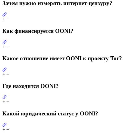
Зачем нужно измерять интернет-цензуру?
+
−
Как финансируется OONI?
+
−
Какое отношение имеет OONI к проекту Tor?
+
−
Где находится OONI?
+
−
Какой юридический статус у OONI?
+
−