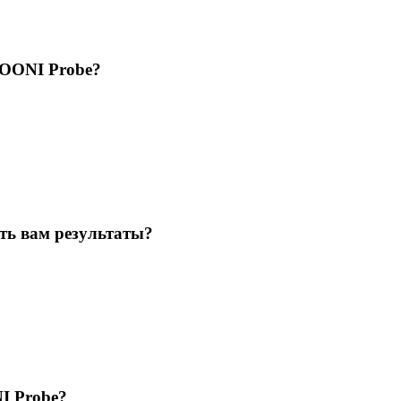
в OONI Probe?
ть вам результаты?
?
I Probe?