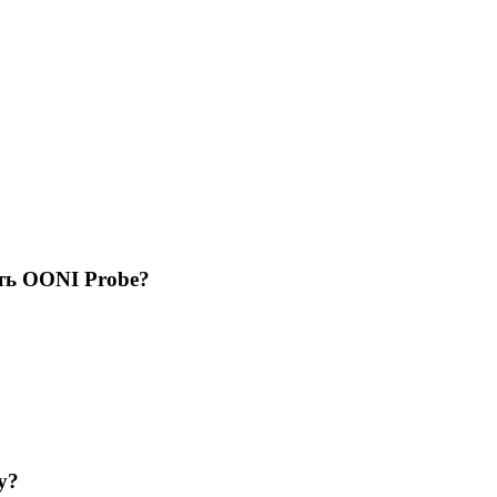
ать OONI Probe?
у?